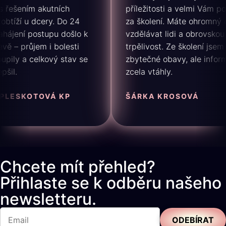
řešením akutních
příležitosti a velmi Vám pod
tíží u dcery. Do 24
za školení. Máte ohromný da
ájení postupu došlo k
vzdělávat lidi a obrovskou
 – průjem i bolesti
trpělivost. Ze školení jsem m
ily a celkový stav se
zbytečné obavy, ale informa
il.
zcela vtáhly.
ESKOTOVÁ KP
ŠÁRKA KROSOVÁ
Chcete mít přehled?
Přihlaste se k odběru našeho
newsletteru.